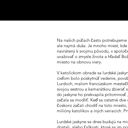
Na našich púťach často potrebujeme pre
ale najmä duša. Je mnoho miest, kde t
navrátený k svojmu pôvodu, v spoloče
uvažovať o zmysle života a hľadať Bo
miesto na obnovu viery.
V katolíckom obrade sa lurdské jaskyn
cieľom bolo poskytnúť vedenie, povzbu
Lurdoch, malom francúzskom mestečku n
svojou sestrou a kamarátkou zbierať s
do jaskyne ho prekvapila prítomnosť „
začala sa modliť. Keď sa ostatné dve d
čoskoro začali chodiť na toto miesto,
milióny katolíkov a iných veriacich. P
Lurdské jaskyne sa dnes budujú na mies
dostali, alebo ťažkosti, ktoré sa im po