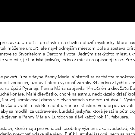
stávku. Urobiť si prestávku, na chvíľu odložiť myšlienky, ktoré nás
ak môžeme urobiť, ale najvhodnejším miestom bola a zostáva prírod
nstve so Stvoriteľom a Darcom života. Jedným z takýchto miest, ukryty
žie vedenie, je Lurdská jaskyňa, jedno z miest na opísanej trase. Pre 
e považujú za svätyne Panny Márie. V histórii sa nachádza množstv
diť veriacich, uzdraviť alebo vykonať zázraky.34 Jedno z týchto zj
a úpätí Pyrenejí. Panna Mária sa zjavila 14-ročnému dievčaťu 
uché konáre. Malé dievčatko, choré na astmu, nedokázalo držať k
žiarivej, usmievavej dámy v bielych šatách s modrou stuhou“. Vystr
ievčatá vrátili, našli Bernadettu žiariacu šťastím. Veriaci považova
 aby sa modlili za uzdravenie. Lurdská jaskyňa, ktorá je stále pútnic
rvé zjavenie Panny Márie v Lurdoch sa slávi každý rok 11. februára.
tach, ktoré majú pre veriacich osobitný význam, ako svedectvá, ktor
darilo prekonať vďaka sile viery. Púť k Lurdskej jaskyni, nech sa nachá