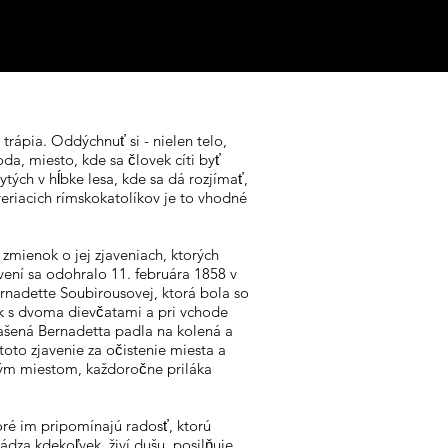
 trápia. Oddýchnuť si - nielen telo,
a, miesto, kde sa človek cíti byť
́ch v hĺbke lesa, kde sa dá rozjímať,
veriacich rímskokatolíkov je to vhodné
o zmienok o jej zjaveniach, ktorých
avení sa odohralo 11. februára 1858 v
Bernadette Soubirousovej, ktorá bola so
rok s dvoma dievčatami a pri vchode
ašená Bernadetta padla na kolená a
li toto zjavenie za očistenie miesta a
kým miestom, každoročne priláka
é im pripomínajú radosť, ktorú
dza kdekoľvek, živí dušu, posilňuje