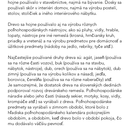
hojne používalo v stavebníctve, najmä na bývanie. Dosky sa
používali skôr v interiéri domov, najmä na výrobu postelí,
stolov, stoličiek a iného interiérového nábytku.
Drevo sa hojne používalo aj na výrobu rôznych
poľnohospodárskych nástrojov, ako sú pluhy, vidly, hrable,
lopaty, nástroje pre iné remeslá (krosná, hrnčiarsky kruh,
priadky a vretená) a na výrobu predmetov pre domácnosť a
úžitkové predmety (nádoby na jedlo, rebríky, tyče atď.).
Najčastejšie používané druhy dreva sú: agát, jaseň (používa
sa na rôzne časti vozov), buk (používa sa na stavbu,
nábytok, nástroje), dub, orech (používa sa na nábytok), dub
zimný (používa sa na výrobu kolíkov a násad), jedľa,
borovica, čerešňa (používa sa na rôzne naberačky) atď.
Je samozrejmé, že dostatok dreva na slovenských dedinách
podporoval rozvoj drevárskeho remesla. Poľnohospodárske
náradie alebo jeho časti (násady sekier, motyky, kosy, vidly,
krompáče atď.) sa vyrábali z dreva. Poľnohospodárske
predmety sa vyrábali v zimnom období, ktoré bolo z
hľadiska poľnohospodárskeho kalendára pokojnejším
obdobím, a obdobím, keď drevo bolo v období pokoja, čo
mu dodávalo väčšiu pevnosť.