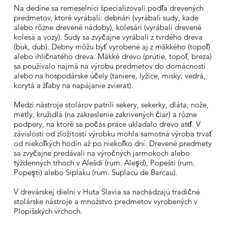
Na dedine sa remeselníci špecializovali podľa drevených
predmetov, ktoré vyrábali: debnári (vyrábali sudy, kade
alebo rôzne drevené nádoby), kolesári (vyrábali drevené
kolesá a vozy). Sudy sa zvyčajne vyrábali z tvrdého dreva
(buk, dub). Debny môžu byť vyrobené aj z mäkkého (topoľ)
alebo ihličnatého dreva. Mäkké drevo (prútie, topoľ, breza)
sa používalo najmä na výrobu predmetov do domácnosti
alebo na hospodárske účely (taniere, lyžice, misky, vedrá,
korytá a žľaby na napájanie zvierat).
Medzi nástroje stolárov patrili sekery, sekerky, dláta, nože,
metly, kružidlá (na zakreslenie zakrivených čiar) a rôzne
podpery, na ktoré sa počas práce ukladalo drevo atď. V
závislosti od zložitosti výrobku mohla samotná výroba trvať
od niekoľkých hodín až po niekoľko dní. Drevené predmety
sa zvyčajne predávali na výročných jarmokoch alebo
týždenných trhoch v Alešdi (rum. Aleşd), Popešti (rum.
Popeşti) alebo Siplaku (rum. Suplacu de Barcau).
V drevárskej dielni v Huta Slavia sa nachádzajú tradičné
stolárske nástroje a množstvo predmetov vyrobených v
Plopišských vrchoch.