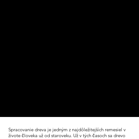
Spracovanie dreva je jedným z najdôležitejších remesiel v
živote človeka už od staroveku. Už v tých časoch sa drevo