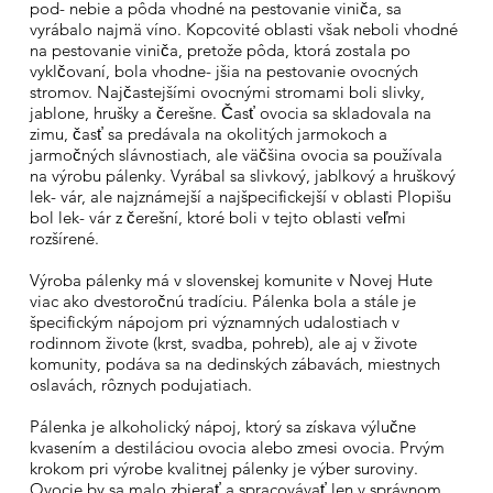
pod- nebie a pôda vhodné na pestovanie viniča, sa
vyrábalo najmä víno. Kopcovité oblasti však neboli vhodné
na pestovanie viniča, pretože pôda, ktorá zostala po
vyklčovaní, bola vhodne- jšia na pestovanie ovocných
stromov. Najčastejšími ovocnými stromami boli slivky,
jablone, hrušky a čerešne. Časť ovocia sa skladovala na
zimu, časť sa predávala na okolitých jarmokoch a
jarmočných slávnostiach, ale väčšina ovocia sa používala
na výrobu pálenky. Vyrábal sa slivkový, jablkový a hruškový
lek- vár, ale najznámejší a najšpecifickejší v oblasti Plopišu
bol lek- vár z čerešní, ktoré boli v tejto oblasti veľmi
rozšírené.
Výroba pálenky má v slovenskej komunite v Novej Hute
viac ako dvestoročnú tradíciu. Pálenka bola a stále je
špecifickým nápojom pri významných udalostiach v
rodinnom živote (krst, svadba, pohreb), ale aj v živote
komunity, podáva sa na dedinských zábavách, miestnych
oslavách, rôznych podujatiach.
Pálenka je alkoholický nápoj, ktorý sa získava výlučne
kvasením a destiláciou ovocia alebo zmesi ovocia. Prvým
krokom pri výrobe kvalitnej pálenky je výber suroviny.
Ovocie by sa malo zbierať a spracovávať len v správnom