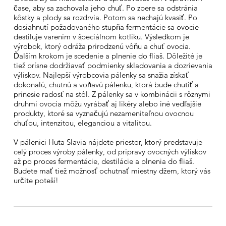
čase, aby sa zachovala jeho chuť. Po zbere sa odstránia
kôstky a plody sa rozdrvia. Potom sa nechajú kvasiť. Po
dosiahnutí požadovaného stupňa fermentácie sa ovocie
destiluje varením v špeciálnom kotlíku. Výsledkom je
výrobok, ktorý odráža prirodzenú vôňu a chuť ovocia.
Ďalším krokom je scedenie a plnenie do fliaš. Dôležité je
tiež prísne dodržiavať podmienky skladovania a dozrievania
výliskov. Najlepší výrobcovia pálenky sa snažia získať
dokonalú, chutnú a voňavú pálenku, ktorá bude chutiť a
prinesie radosť na stôl. Z pálenky sa v kombinácii s rôznymi
druhmi ovocia môžu vyrábať aj likéry alebo iné vedľajšie
produkty, ktoré sa vyznačujú nezameniteľnou ovocnou
chuťou, intenzitou, eleganciou a vitalitou.
V pálenici Huta Slavia nájdete priestor, ktorý predstavuje
celý proces výroby pálenky, od prípravy ovocných výliskov
až po proces fermentácie, destilácie a plnenia do fliaš.
Budete mať tiež možnosť ochutnať miestny džem, ktorý vás
určite poteší!