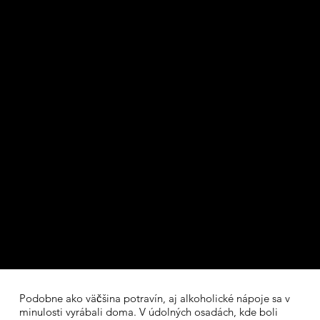
Podobne ako väčšina potravín, aj alkoholické nápoje sa v
minulosti vyrábali doma. V údolných osadách, kde boli