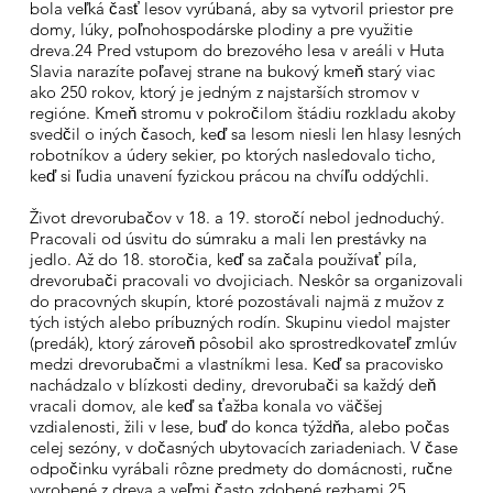
bola veľká časť lesov vyrúbaná, aby sa vytvoril priestor pre
domy, lúky, poľnohospodárske plodiny a pre využitie
dreva.24 Pred vstupom do brezového lesa v areáli v Huta
Slavia narazíte poľavej strane na bukový kmeň starý viac
ako 250 rokov, ktorý je jedným z najstarších stromov v
regióne. Kmeň stromu v pokročilom štádiu rozkladu akoby
svedčil o iných časoch, keď sa lesom niesli len hlasy lesných
robotníkov a údery sekier, po ktorých nasledovalo ticho,
keď si ľudia unavení fyzickou prácou na chvíľu oddýchli.
Život drevorubačov v 18. a 19. storočí nebol jednoduchý.
Pracovali od úsvitu do súmraku a mali len prestávky na
jedlo. Až do 18. storočia, keď sa začala používať píla,
drevorubači pracovali vo dvojiciach. Neskôr sa organizovali
do pracovných skupín, ktoré pozostávali najmä z mužov z
tých istých alebo príbuzných rodín. Skupinu viedol majster
(predák), ktorý zároveň pôsobil ako sprostredkovateľ zmlúv
medzi drevorubačmi a vlastníkmi lesa. Keď sa pracovisko
nachádzalo v blízkosti dediny, drevorubači sa každý deň
vracali domov, ale keď sa ťažba konala vo väčšej
vzdialenosti, žili v lese, buď do konca týždňa, alebo počas
celej sezóny, v dočasných ubytovacích zariadeniach. V čase
odpočinku vyrábali rôzne predmety do domácnosti, ručne
vyrobené z dreva a veľmi často zdobené rezbami.25