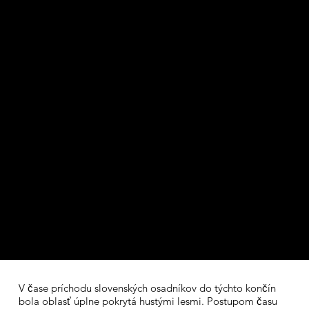
V čase príchodu slovenských osadníkov do týchto končín
bola oblasť úplne pokrytá hustými lesmi. Postupom času