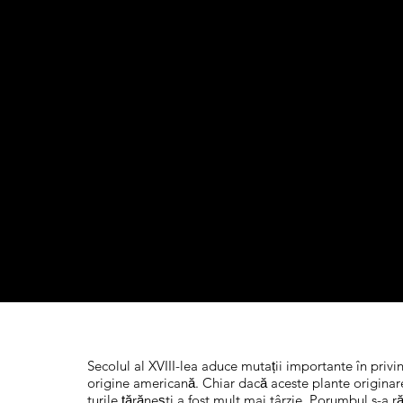
Secolul al XVIII-lea aduce mutații importante în privi
origine americană. Chiar dacă aceste plante originare 
turile țărăneşti a fost mult mai târzie. Porumbul s-a 