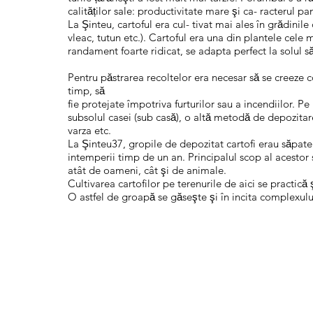
calităților sale: productivitate mare şi ca- racterul pan
La Şinteu, cartoful era cul- tivat mai ales în grădinile
vleac, tutun etc.). Cartoful era una din plantele cele ma
randament foarte ridicat, se adapta perfect la solul săr
Pentru păstrarea recoltelor era necesar să se creeze con-
timp, să
fie protejate împotriva furturilor sau a incendiilor. Pe l
subsolul casei (sub casă), o altă metodă de depozitar
varza etc.
La Şinteu37, gropile de depozitat cartofi erau săpate 
intemperii timp de un an. Principalul scop al acestor s
atât de oameni, cât şi de animale.
Cultivarea cartofilor pe terenurile de aici se practică 
O astfel de groapă se găseşte şi în incita complexul