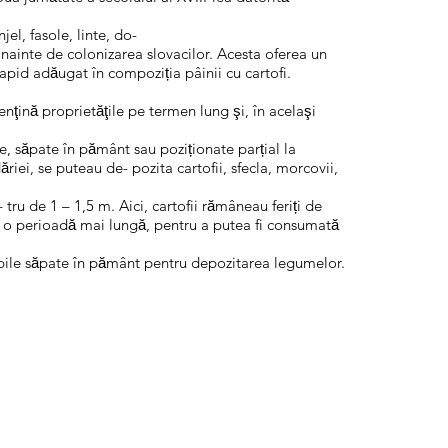
njel, fasole, linte, do-
di- nainte de colonizarea slovacilor. Acesta oferea un
pid adăugat în compoziția pâinii cu cartofi.
̧ină proprietăţile pe termen lung şi, în acelaşi
, săpate în pământ sau poziționate parțial la
̆riei, se puteau de- pozita cartofii, sfecla, morcovii,
ru de 1 – 1,5 m. Aici, cartofii rămâneau feriți de
u o perioadă mai lungă, pentru a putea fi consumată
ropile săpate în pământ pentru depozitarea legumelor.