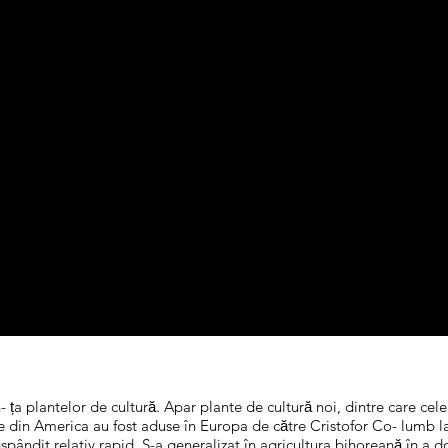
n- ța plantelor de cultură. Apar plante de cultură noi, dintre care c
din America au fost aduse în Europa de către Cristofor Co- lumb la sfâ
răspândit relativ rapid. S-a generalizat în agricultura bihoreană în a 