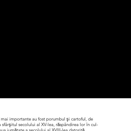
ele mai importante au fost porumbul şi cartoful, de
rşitul secolului al XV-lea, răspândirea lor în cul-
doua jumătate a secolului al XVIII-lea datorită