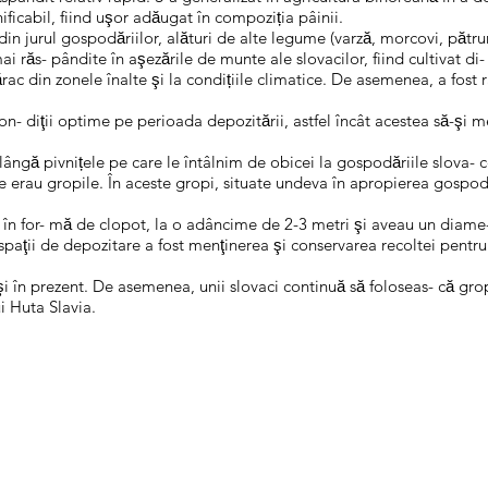
ificabil, fiind uşor adăugat în compoziția pâinii.
 din jurul gospodăriilor, alături de alte legume (varză, morcovi, pătru
i răs- pândite în aşezările de munte ale slovacilor, fiind cultivat 
ac din zonele înalte şi la condițiile climatice. De asemenea, a fost ra
 diţii optime pe perioada depozitării, astfel încât acestea să-şi ment
ângă pivnițele pe care le întâlnim de obicei la gospodăriile slova- ce
e erau gropile. În aceste gropi, situate undeva în apropierea gospoda
în for- mă de clopot, la o adâncime de 2-3 metri şi aveau un diame- t
paţii de depozitare a fost menţinerea şi conservarea recoltei pentr
şi în prezent. De asemenea, unii slovaci continuă să foloseas- că g
ui Huta Slavia.