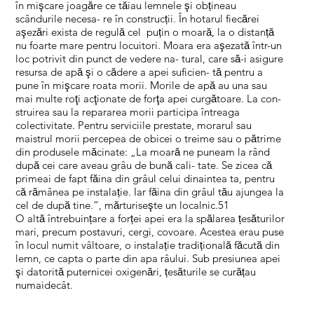
în mişcare joagăre ce tăiau lemnele şi obțineau
scândurile necesa- re în construcții. În hotarul fiecărei
aşezări exista de regulă cel puțin o moară, la o distanță
nu foarte mare pentru locuitori. Moara era aşezată într-un
loc potrivit din punct de vedere na- tural, care să-i asigure
resursa de apă şi o cădere a apei suficien- tă pentru a
pune în mişcare roata morii. Morile de apă au una sau
mai multe roţi acţionate de forţa apei curgătoare. La con-
struirea sau la repararea morii participa întreaga
colectivitate. Pentru serviciile prestate, morarul sau
maistrul morii percepea de obicei o treime sau o pătrime
din produsele măcinate: „La moară ne puneam la rând
după cei care aveau grâu de bună cali- tate. Se zicea că
primeai de fapt făina din grâul celui dinaintea ta, pentru
că rămânea pe instalație. Iar făina din grâul tău ajungea la
cel de după tine.”, mărturiseşte un localnic.51
O altă întrebuințare a forței apei era la spălarea țesăturilor
mari, precum postavuri, cergi, covoare. Acestea erau puse
în locul numit vâltoare, o instalație tradițională făcută din
lemn, ce capta o parte din apa râului. Sub presiunea apei
şi datorită puternicei oxigenări, țesăturile se curățau
numaidecât.