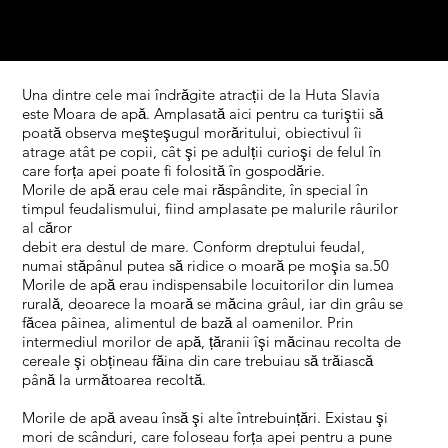
Una dintre cele mai îndrăgite atracții de la Huta Slavia
este Moara de apă. Amplasată aici pentru ca turiştii să
poată observa meşteşugul morăritului, obiectivul îi
atrage atât pe copii, cât şi pe adulții curioşi de felul în
care forța apei poate fi folosită în gospodărie.
Morile de apă erau cele mai răspândite, în special în
timpul feudalismului, fiind amplasate pe malurile râurilor
al căror
debit era destul de mare. Conform dreptului feudal,
numai stăpânul putea să ridice o moară pe moşia sa.50
Morile de apă erau indispensabile locuitorilor din lumea
rurală, deoarece la moară se măcina grâul, iar din grâu se
făcea pâinea, alimentul de bază al oamenilor. Prin
intermediul morilor de apă, țăranii îşi măcinau recolta de
cereale şi obțineau făina din care trebuiau să trăiască
până la următoarea recoltă.
Morile de apă aveau însă şi alte întrebuințări. Existau şi
mori de scânduri, care foloseau forța apei pentru a pune