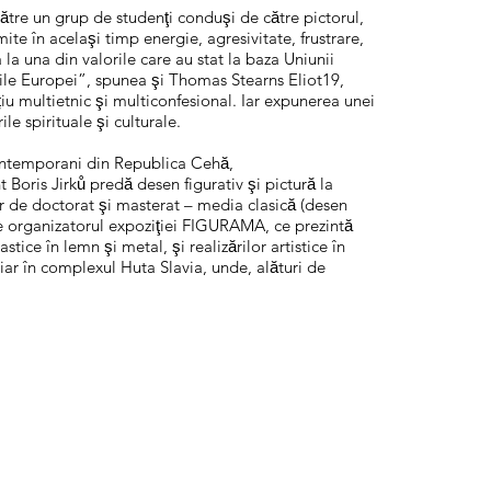
către un grup de studenţi conduşi de către pictorul,
ite în acelaşi timp energie, agresivitate, frustrare,
a la una din valorile care au stat la baza Uniunii
 legile Europei”, spunea şi Thomas Stearns Eliot19,
țiu multietnic şi multiconfesional. Iar expunerea unei
le spirituale şi culturale.
 contemporani din Republica Cehă,
Boris Jirků predă desen figurativ şi pictură la
r de doctorat şi masterat – media clasică (desen
ste organizatorul expoziţiei FIGURAMA, ce prezintă
stice în lemn şi metal, şi realizărilor artistice în
 chiar în complexul Huta Slavia, unde, alături de