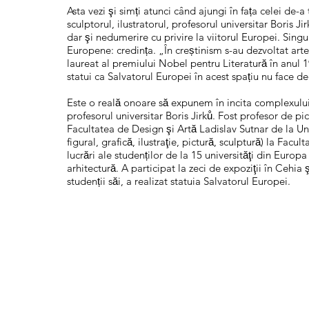
Asta vezi şi simți atunci când ajungi în fața celei d
sculptorul, ilustratorul, profesorul universitar Boris Ji
dar şi nedumerire cu privire la viitorul Europei. Singur
Europene: credința. „În creștinism s-au dezvoltat arte
laureat al premiului Nobel pentru Literatură în anul 1
statui ca Salvatorul Europei în acest spațiu nu face dec
Este o reală onoare să expunem în incita complexulu
profesorul universitar Boris Jirků. Fost profesor de pic
Facultatea de Design şi Artă Ladislav Sutnar de la U
figural, grafică, ilustraţie, pictură, sculptură) la
lucrări ale studenților de la 15 universităţi din Europa s
arhitectură. A participat la zeci de expoziţii în Cehia s
studenții săi, a realizat statuia Salvatorul Europei.