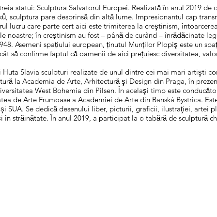
e-a treia statui: Sculptura Salvatorul Europei. Realizată în anul 2019 de 
rků, sculptura pare desprinsă din altă lume. Impresionantul cap transm
ul lucru care parte cert aici este trimiterea la creştinism, întoarcere
le noastre; în creștinism au fost – până de curând – înrădăcinate
948. Asemeni spațiului european, ținutul Munților Plopiş este un spa
ât să confirme faptul că oamenii de aici prețuiesc diversitatea, valori
i Huta Slavia sculpturi realizate de unul dintre cei mai mari artişti
tură la Academia de Arte, Arhitectură şi Design din Praga, în prezent 
niversitatea West Bohemia din Pilsen. În acelaşi timp este conducăto
 Facultatea de Arte Frumoase a Academiei de Arte din Banská Bystrica. E
̧i SUA. Se dedică desenului liber, picturii, graficii, ilustraţiei, artei pla
̧i în străinătate. În anul 2019, a participat la o tabără de sculptură