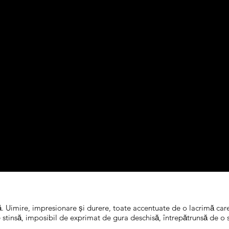
ață. Uimire, impresionare și durere, toate accentuate de o lacrimă car
urere stinsă, imposibil de exprimat de gura deschisă, întrepătrunsă de 