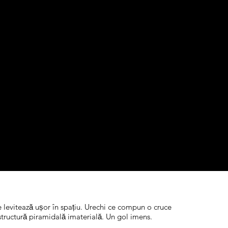
e levitează ușor în spațiu. Urechi ce compun o cruce
o structură piramidală imaterială. Un gol imens.