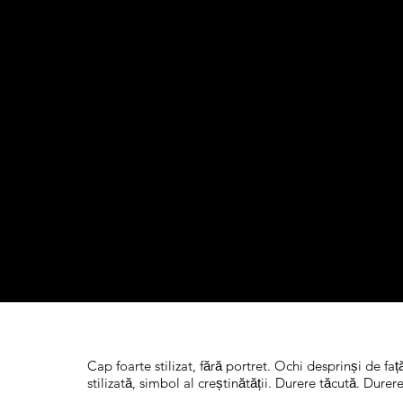
Cap foarte stilizat, fără portret. Ochi desprinși de f
stilizată, simbol al creștinătății. Durere tăcută. D