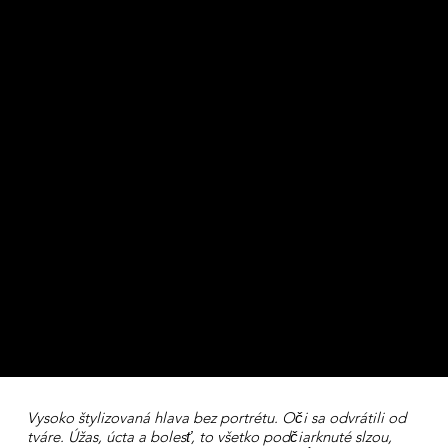
Vysoko štylizovaná hlava bez portrétu. Oči sa odvrátili od
tváre. Úžas, úcta a bolesť, to všetko podčiarknuté slzou,