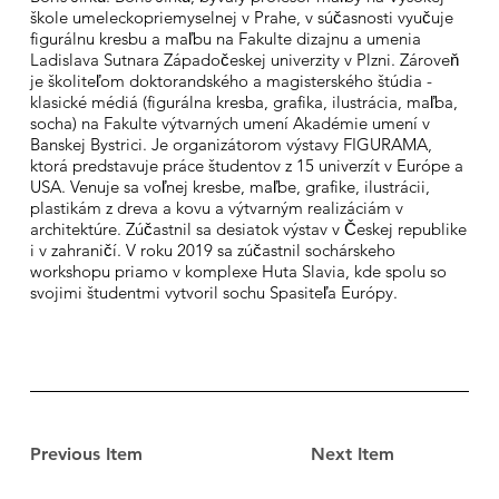
škole umeleckopriemyselnej v Prahe, v súčasnosti vyučuje
figurálnu kresbu a maľbu na Fakulte dizajnu a umenia
Ladislava Sutnara Západočeskej univerzity v Plzni. Zároveň
je školiteľom doktorandského a magisterského štúdia -
klasické médiá (figurálna kresba, grafika, ilustrácia, maľba,
socha) na Fakulte výtvarných umení Akadémie umení v
Banskej Bystrici. Je organizátorom výstavy FIGURAMA,
ktorá predstavuje práce študentov z 15 univerzít v Európe a
USA. Venuje sa voľnej kresbe, maľbe, grafike, ilustrácii,
plastikám z dreva a kovu a výtvarným realizáciám v
architektúre. Zúčastnil sa desiatok výstav v Českej republike
i v zahraničí. V roku 2019 sa zúčastnil sochárskeho
workshopu priamo v komplexe Huta Slavia, kde spolu so
svojimi študentmi vytvoril sochu Spasiteľa Európy.
Previous Item
Next Item