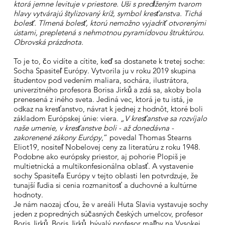
ktorá jemne levituje v priestore. Uši s predĺženým tvarom
hlavy vytvárajú štylizovaný kríž, symbol kresťanstva. Tichá
bolesť. Tlmená bolesť, ktorú nemožno vyjadriť otvorenými
ústami, prepletená s nehmotnou pyramídovou štruktúrou.
Obrovská prázdnota.
To je to, čo vidíte a cítite, keď sa dostanete k tretej soche:
Socha Spasiteľ Európy. Vytvorila ju v roku 2019 skupina
študentov pod vedením maliara, sochára, ilustrátora,
univerzitného profesora Borisa Jirků a zdá sa, akoby bola
prenesená z iného sveta. Jediná vec, ktorá je tu istá, je
odkaz na kresťanstvo, návrat k jednej z hodnôt, ktoré boli
základom Európskej únie: viera.
„V kresťanstve sa rozvíjalo
naše umenie, v kresťanstve boli - až donedávna -
zakorenené zákony Európy
,“ povedal Thomas Stearns
Eliot19, nositeľ Nobelovej ceny za literatúru z roku 1948.
Podobne ako európsky priestor, aj pohorie Plopiš je
multietnická a multikonfesionálna oblasť. A vystavenie
sochy Spasiteľa Európy v tejto oblasti len potvrdzuje, že
tunajší ľudia si cenia rozmanitosť a duchovné a kultúrne
hodnoty.
Je nám naozaj cťou, že v areáli Huta Slavia vystavuje sochy
jeden z popredných súčasných českých umelcov, profesor
Boris Jirků. Boris Jirků, bývalý profesor maľby na Vysokej