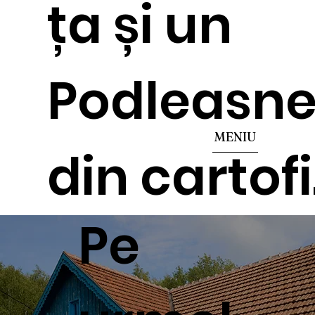
ța și un
Podleasn
MENIU
din cartofi
Pe