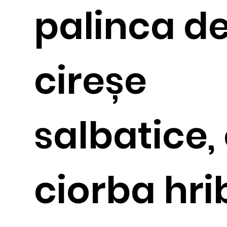
palinca d
cireșe
salbatice,
ciorba hri