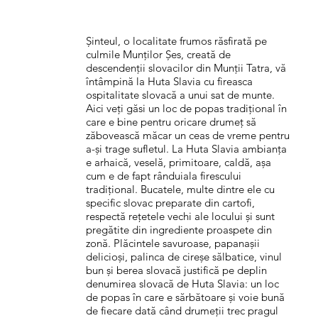
Șinteul, o localitate frumos răsfirată pe
culmile Munților Șes, creată de
descendenții slovacilor din Munții Tatra, vă
întâmpină la Huta Slavia cu fireasca
ospitalitate slovacă a unui sat de munte.
Aici veți găsi un loc de popas tradițional în
care e bine pentru oricare drumeț să
zăbovească măcar un ceas de vreme pentru
a-și trage sufletul. La Huta Slavia ambianța
e arhaică, veselă, primitoare, caldă, așa
cum e de fapt rânduiala firescului
tradițional. Bucatele, multe dintre ele cu
specific slovac preparate din cartofi,
respectă rețetele vechi ale locului și sunt
pregătite din ingrediente proaspete din
zonă. Plăcintele savuroase, papanașii
delicioși, palinca de cireșe sălbatice, vinul
bun și berea slovacă justifică pe deplin
denumirea slovacă de Huta Slavia: un loc
de popas în care e sărbătoare și voie bună
de fiecare dată când drumeții trec pragul