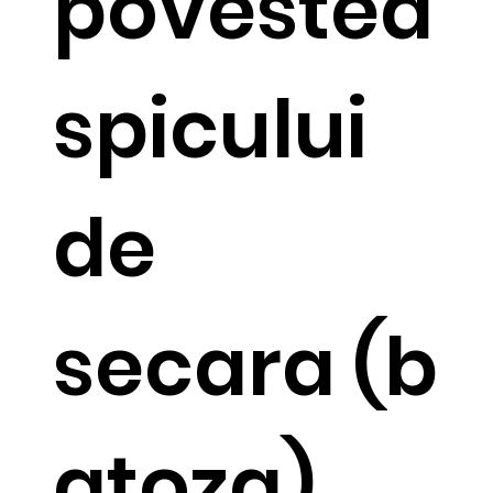
povestea
spicului
de
secara (b
atoza),