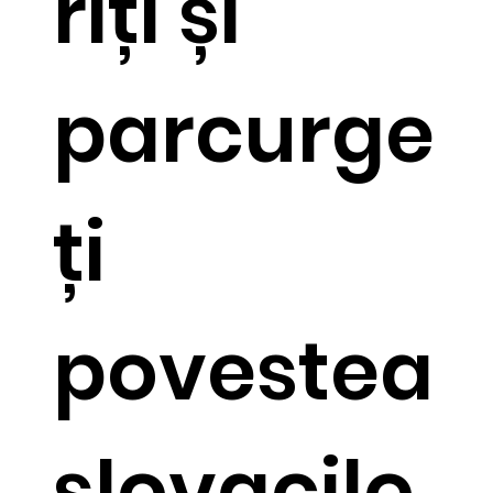
riți și
parcurge
ți
povestea
slovacilo