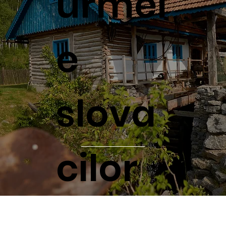
urmel
e
slova
cilor