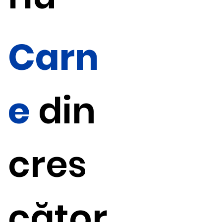
Carn
e
din
cres
cător