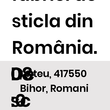
sticla din
România.
De
08
Șinteu, 417550
Bihor, Romani
sc
:0
a