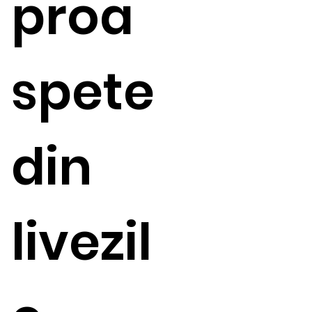
proa
spete
din
livezil