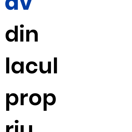
ăv
din
lacul
prop
riu