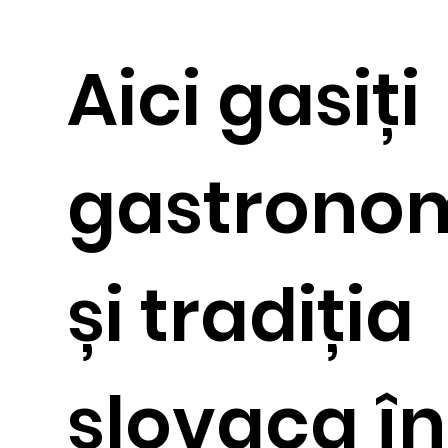
Aici gasiți
gastrono
și tradiția
slovaca î