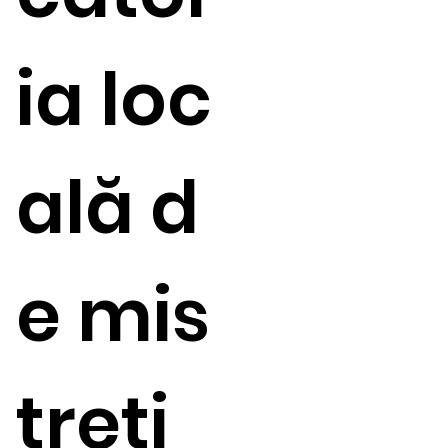
ia loc
ală d
e mis
treți