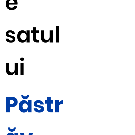
e
satul
ui
Păstr