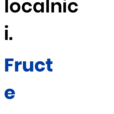
localnic
i.
Fruct
e