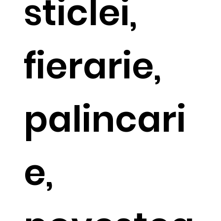
sticlei,
fierarie,
palincari
e,